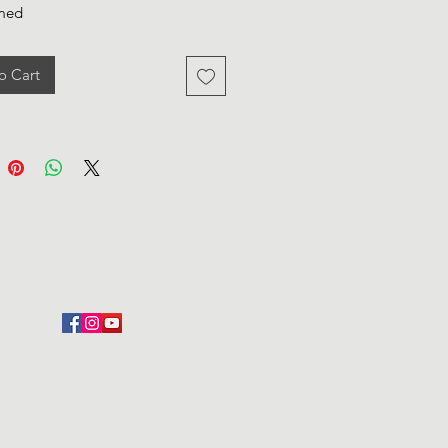
med
o Cart