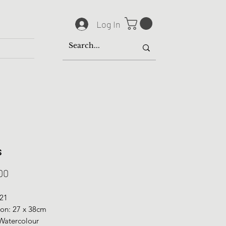
Log In
s
Price
00
021
on: 27 x 38cm
Watercolour